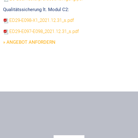
Qualitätssicherung lt. Modul C2:
ED29-E098-X1_2021.12.31_s.pdf
ED29-E097-E098_2021.12.31_s.pdf
» ANGEBOT ANFORDERN