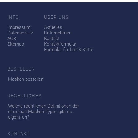
INFO
ÜBER UNS
Impressum
Aktuelles
Datenschutz
Unternehmen
AGB
Kontakt
Sitemap
Kontaktformular
Formular für Lob & Kritik
BESTELLEN
Masken bestellen
RECHTLICHES
Welche rechtlichen Definitionen der
einzelnen Masken-Typen gibt es
eigentlich?
KONTAKT