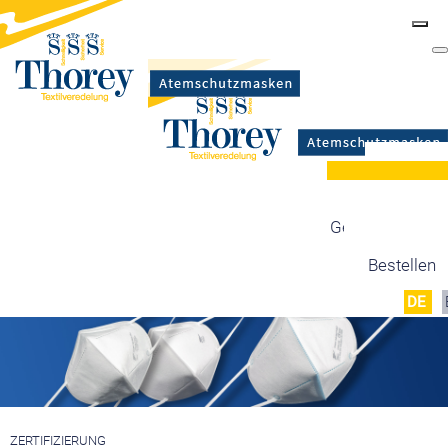
Masken
Zertifizierung
Maskentypen
Gesetzgebung
Produktion
Bestellen
DE
ZERTIFIZIERUNG