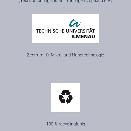
(Textilforschungsinstitut Thüringen-Vogtland e.V.)
Zentrum für Mikro- und Nanotechnologie
100 % recyclingfähig