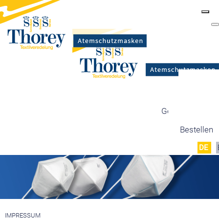
Masken
Zertifizierung
Maskentypen
Gesetzgebung
Produktion
Bestellen
DE
IMPRESSUM